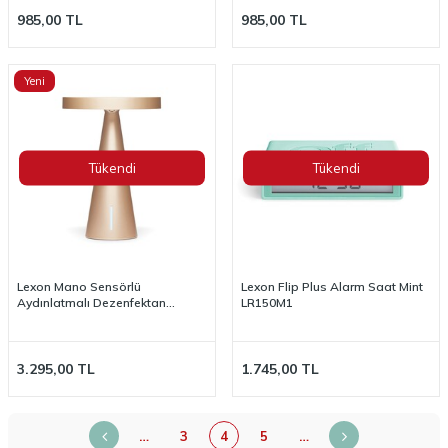
985,00
TL
985,00
TL
Yeni
Tükendi
Tükendi
Lexon Mano Sensörlü
Lexon Flip Plus Alarm Saat Mint
Aydınlatmalı Dezenfektan
LR150M1
Dispanseri Dore LH79D
3.295,00
TL
1.745,00
TL
…
3
4
5
…