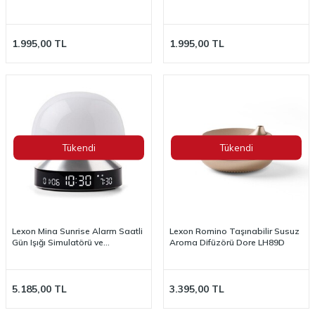
1.995,00
TL
1.995,00
TL
Tükendi
Tükendi
Lexon Mina Sunrise Alarm Saatli
Lexon Romino Taşınabilir Susuz
Gün Işığı Simulatörü ve
Aroma Difüzörü Dore LH89D
Aydınlatma Alüminyum
LR153MAP
5.185,00
TL
3.395,00
TL