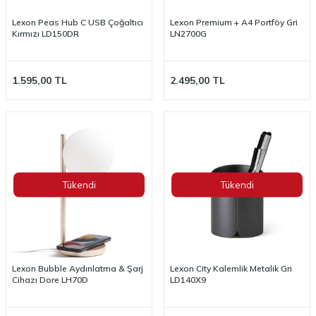
Lexon Peas Hub C USB Çoğaltıcı
Lexon Premium + A4 Portföy Gri
Kırmızı LD150DR
LN2700G
1.595,00
TL
2.495,00
TL
Tükendi
Tükendi
Lexon Bubble Aydınlatma & Şarj
Lexon City Kalemlik Metalik Gri
Cihazı Dore LH70D
LD140X9