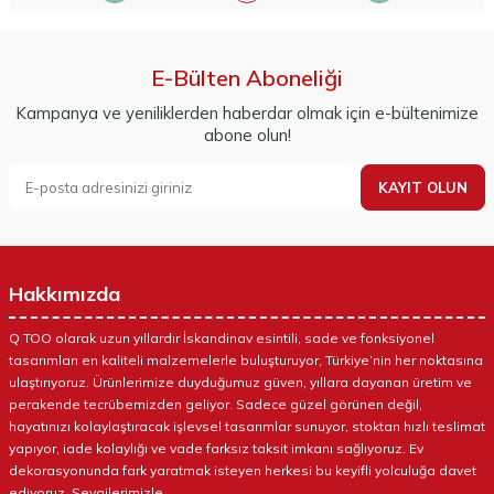
E-Bülten Aboneliği
Kampanya ve yeniliklerden haberdar olmak için e-bültenimize
abone olun!
KAYIT OLUN
Hakkımızda
Q TOO olarak uzun yıllardır İskandinav esintili, sade ve fonksiyonel
tasarımları en kaliteli malzemelerle buluşturuyor, Türkiye’nin her noktasına
ulaştırıyoruz. Ürünlerimize duyduğumuz güven, yıllara dayanan üretim ve
perakende tecrübemizden geliyor. Sadece güzel görünen değil,
hayatınızı kolaylaştıracak işlevsel tasarımlar sunuyor, stoktan hızlı teslimat
yapıyor, iade kolaylığı ve vade farksız taksit imkanı sağlıyoruz. Ev
dekorasyonunda fark yaratmak isteyen herkesi bu keyifli yolculuğa davet
ediyoruz. Sevgilerimizle