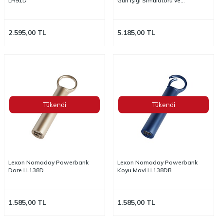
LH91D
Gün Işığı Simulatörü ve
Aydınlatma LR153BZ
2.595,00
TL
5.185,00
TL
Tükendi
Tükendi
Lexon Nomaday Powerbank
Lexon Nomaday Powerbank
Dore LL138D
Koyu Mavi LL138DB
1.585,00
TL
1.585,00
TL