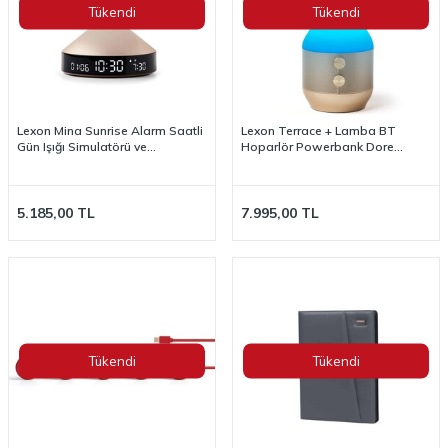
Tükendi
Tükendi
Lexon Mina Sunrise Alarm Saatli
Lexon Terrace + Lamba BT
Gün Işığı Simulatörü ve
Hoparlör Powerbank Dore
Aydınlatma LR153MD
LA134D
5.185,00
TL
7.995,00
TL
Tükendi
Tükendi