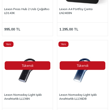
Lexon Peas Hub 2 Usb Çoğaltıcı
Lexon A4 Pörtföy Çanta
LD143K
LN2400N
995,00
TL
1.295,00
TL
Yeni
Yeni
Tükendi
Tükendi
Lexon Nomaday Light Işıklı
Lexon Nomaday Light Işıklı
Anahtarlık LL136N
Anahtarlık LL136DB