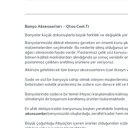
Banyo Aksesuarları - Qtoo.Com.Tr
Banyolar küçük dokunuşlarla büyük farklılık ve değişiklik y
Banyolarımızda dikkat etmemiz gereken en önemli konu şıkl
malzemelerden seçilmelidir. Bu nedenle almış olduğunuz ürü
ağacı olmasında fayda vardır. Paslanmaz çelik söz konusu o
bilinen kaliteli markalardan alındığında iyi sonuç verebilir
paslanmaz çelikten üretilmiş ürünlere yer veriyoruz.
Aklınıza gelebilecek tüm banyo aksesuarlarını özel dizayn ve 
Sade ve asil bir banyoya sahip olmak isteyen müşterilerimi
birbirinden estetik ürünlerimiz ile sizlere son derece elit ve
Banyolarında sadece bir temel ihtiyacı karşılamakla kalma
olmalarıyla da başarısını kanıtlamış ürünleri bulunmaktadır.
En ufak detaya kadar banyonuzu baştan yaratabilir bambaşka
aksesuarları
banyonuzda oluşturduğu zerafet kadar hem misaf
Büyük çoğunluğu ihtiyaçları içeren ürünler olduğundan sizl