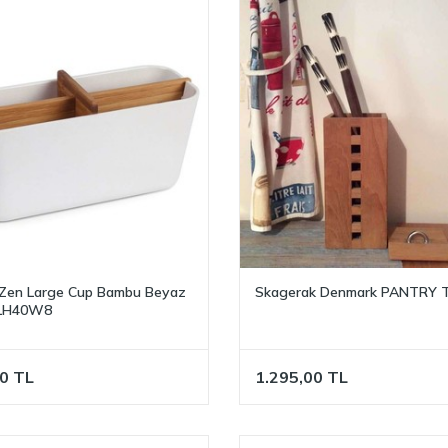
Zen Large Cup Bambu Beyaz
Skagerak Denmark PANTRY T
 LH40W8
0
TL
1.295,00
TL