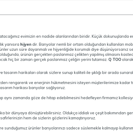
aratacağımız evimizin en nadide alanlarından biridir. Küçük dokunuşlarıda e
ık yanısıra
hijyen
dir. Banyolar nemli bir ortam olduğundan kullanılan mob
nler uzun süre dayanmalı ve hijyenliğide korumalı diye düşünüyorsanız se
lduğunda, ürünün gerçekten paslanmaz çelikten yapılmış olmasını kastediy
 ancak hiç bir zaman gerçek paslanmaz çeliğin yerini tutamaz.
Q TOO
olara
tasarım harikaları olarak sizlere sunup kaliteli ile şıklığı bir arada sunar
zden rengarenk ve enerjinin hükmetmesini isteyen müşterilerimize kadar t
 tasarım harikası banyolar sağlıyoruz.
yıp aynı zamanda göze de hitap edebilmesini hedefleyen firmamız kollesi
 bir dünyaya dönüştürebilirsiniz. Oldukça iddialı ve çeşit bakımından ge
irlerinizin hem de sizlerin gözlerini kamaştırıyoruz.
ere sunduğumuz ürünler banyolarınızı sadece süslemekle kalmayıp kullanım k