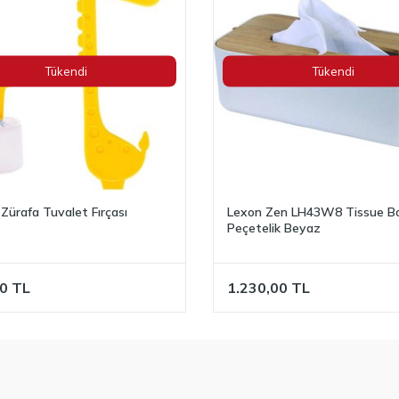
Tükendi
Tükendi
Zürafa Tuvalet Fırçası
Lexon Zen LH43W8 Tissue B
Peçetelik Beyaz
0
TL
1.230,00
TL