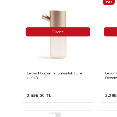
Yeni
Tükendi
Lexon Horizon Jel Sabunluk Dore
Lexon 
LH91D
Dezenf
2.595,00
TL
3.295