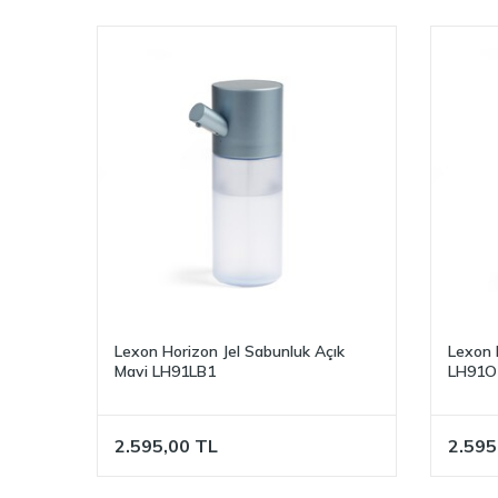
Lexon Horizon Jel Sabunluk Açık
Lexon 
Mavi LH91LB1
LH91O
2.595,00
TL
2.595