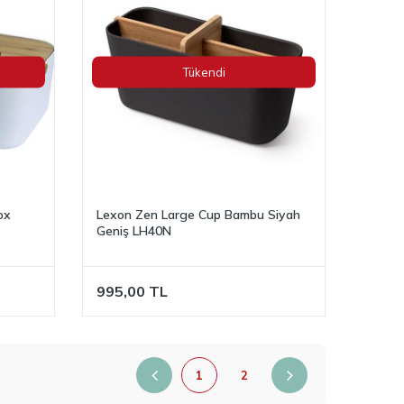
Tükendi
ox
Lexon Zen Large Cup Bambu Siyah
Geniş LH40N
995,00
TL
1
2