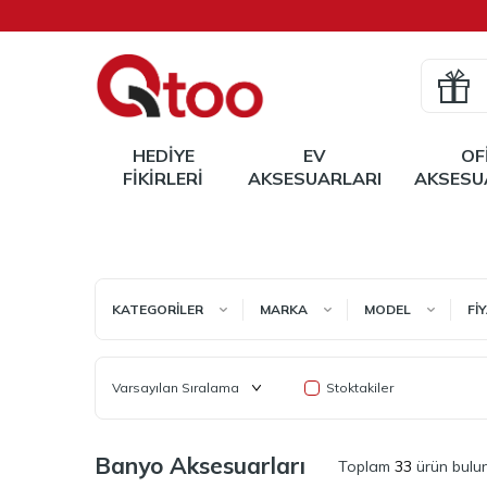
HEDIYE
EV
OF
FIKIRLERI
AKSESUARLARI
AKSESU
KATEGORILER
MARKA
MODEL
FI
Stoktakiler
Banyo Aksesuarları
Toplam
33
ürün bulu