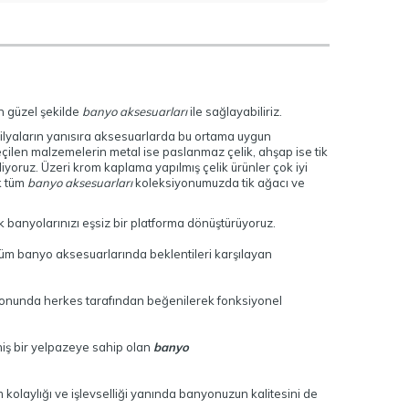
n güzel şekilde
banyo aksesuarları
ile sağlayabiliriz.
ilyaların yanısıra aksesuarlarda bu ortama uygun
çilen malzemelerin metal ise paslanmaz çelik, ahşap ise tik
oruz. Üzeri krom kaplama yapılmış çelik ürünler çok iyi
k tüm
banyo aksesuarları
koleksiyonumuzda tik ağacı ve
ak banyolarınızı eşsiz bir platforma dönüştürüyoruz.
üm banyo aksesuarlarında beklentileri karşılayan
yonunda herkes tarafından beğenilerek fonksiyonel
niş bir yelpazeye sahip olan
banyo
olaylığı ve işlevselliği yanında banyonuzun kalitesini de