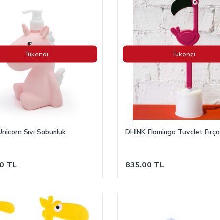
Tükendi
Tükendi
Unicorn Sıvı Sabunluk
DHINK Flamingo Tuvalet Fırça
0
TL
835,00
TL