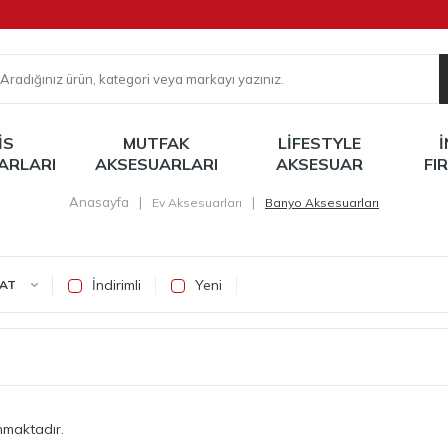
IS
MUTFAK
LIFESTYLE
ARLARI
AKSESUARLARI
AKSESUAR
FI
Anasayfa
|
|
Ev Aksesuarları
Banyo Aksesuarları
İndirimli
Yeni
YAT
nmaktadır.