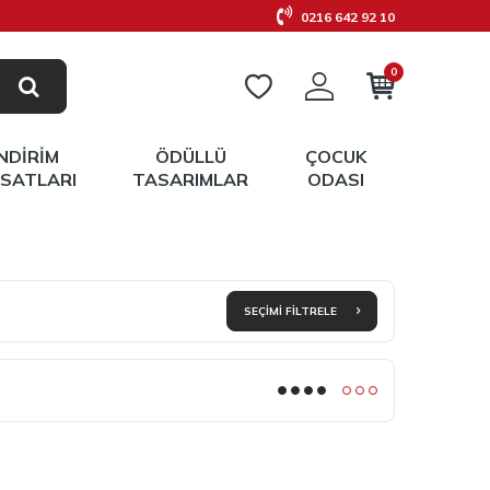
0216 642 92 10
0
İNDIRIM
ÖDÜLLÜ
ÇOCUK
RSATLARI
TASARIMLAR
ODASI
SEÇIMI FILTRELE