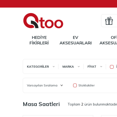
HEDIYE
EV
OF
FIKIRLERI
AKSESUARLARI
AKSESU
İ
KATEGORILER
MARKA
FIYAT
Stoktakiler
Masa Saatleri
Toplam
2
ürün bulunmaktadır