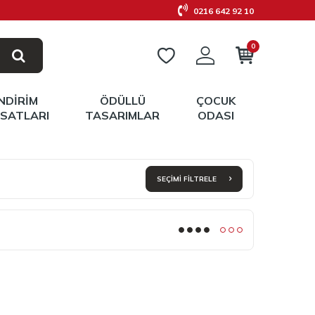
0216 642 92 10
0
İNDIRIM
ÖDÜLLÜ
ÇOCUK
RSATLARI
TASARIMLAR
ODASI
SEÇIMI FILTRELE