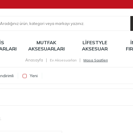
IS
MUTFAK
LIFESTYLE
ARLARI
AKSESUARLARI
AKSESUAR
FI
Anasayfa
|
|
Ev Aksesuarları
Masa Saatleri
ndirimli
Yeni
.