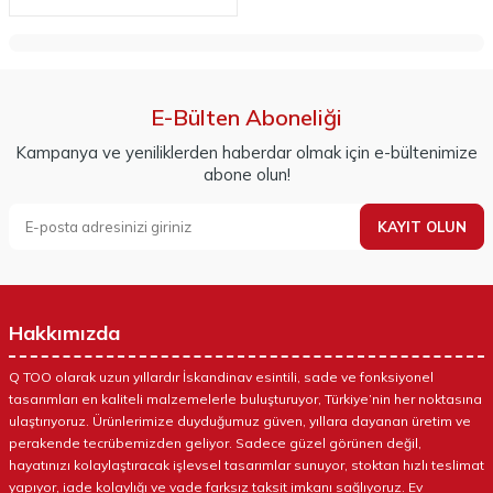
E-Bülten Aboneliği
Kampanya ve yeniliklerden haberdar olmak için e-bültenimize
abone olun!
KAYIT OLUN
Hakkımızda
Q TOO olarak uzun yıllardır İskandinav esintili, sade ve fonksiyonel
tasarımları en kaliteli malzemelerle buluşturuyor, Türkiye’nin her noktasına
ulaştırıyoruz. Ürünlerimize duyduğumuz güven, yıllara dayanan üretim ve
perakende tecrübemizden geliyor. Sadece güzel görünen değil,
hayatınızı kolaylaştıracak işlevsel tasarımlar sunuyor, stoktan hızlı teslimat
yapıyor, iade kolaylığı ve vade farksız taksit imkanı sağlıyoruz. Ev