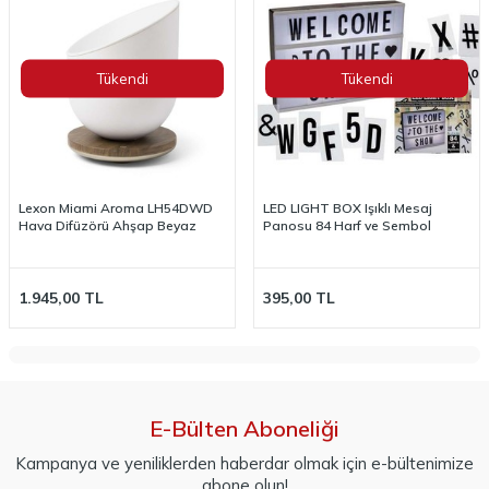
Tükendi
Tükendi
Lexon Miami Aroma LH54DWD
LED LIGHT BOX Işıklı Mesaj
Hava Difüzörü Ahşap Beyaz
Panosu 84 Harf ve Sembol
1.945,00
TL
395,00
TL
E-Bülten Aboneliği
Kampanya ve yeniliklerden haberdar olmak için e-bültenimize
abone olun!