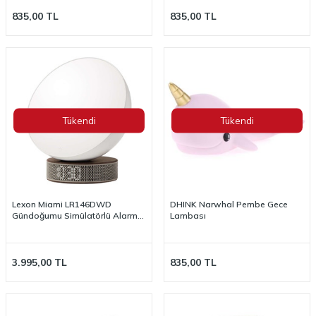
835,00
TL
835,00
TL
Tükendi
Tükendi
Lexon Miami LR146DWD
DHINK Narwhal Pembe Gece
Gündoğumu Simülatörlü Alarm
Lambası
Saat Beyaz/Ahşap
3.995,00
TL
835,00
TL