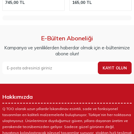
745,00
TL
165,00
TL
E-Bülten Aboneliği
Kampanya ve yeniliklerden haberdar olmak için e-bültenimize
abone olun!
KAYIT OLUN
Hakkımızda
Q TOO olarak uzun yıllardır İskandinav esintili, sade ve fonksiyonel
tasarımları en kaliteli malzemelerle buluşturuyor, Türkiye’nin her noktasına
ulaştırıyoruz. Ürünlerimize duyduğumuz güven, yıllara dayanan üretim ve
perakende tecrübemizden geliyor. Sadece güzel görünen değil,
hayatınızı kolaylaştıracak işlevsel tasarımlar sunuyor, stoktan hızlı teslimat