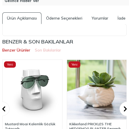
Gelince Haber Ver
Ürün Açıklaması
Ödeme Seçenekleri
Yorumlar
İade K
BENZER & SON BAKILANLAR
Benzer Ürünler
Son Bakılanlar
Yeni
Yeni
Mustard Moai Kalemlik Gözlük
Kikkerland PRICKLES THE
Tutacağı
HEDGEHOG PLANTER Seramik