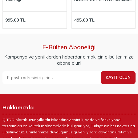
Kirpi Saksı
995,00
TL
495,00
TL
E-Bülten Aboneliği
Kampanya ve yeniliklerden haberdar olmak için e-bültenimize
abone olun!
KAYIT OLUN
Hakkımızda
Q TOO olarak uzun yıllardır İskandinav esintili, sade ve fonksiyonel
tasarımları en kaliteli malzemelerle buluşturuyor, Türkiye’nin her noktasına
ulaştırıyoruz. Ürünlerimize duyduğumuz güven, yıllara dayanan üretim ve