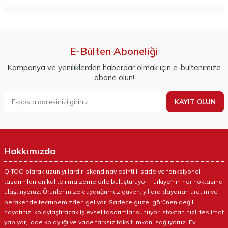
E-Bülten Aboneliği
Kampanya ve yeniliklerden haberdar olmak için e-bültenimize
abone olun!
KAYIT OLUN
Hakkımızda
Q TOO olarak uzun yıllardır İskandinav esintili, sade ve fonksiyonel
tasarımları en kaliteli malzemelerle buluşturuyor, Türkiye’nin her noktasına
ulaştırıyoruz. Ürünlerimize duyduğumuz güven, yıllara dayanan üretim ve
perakende tecrübemizden geliyor. Sadece güzel görünen değil,
hayatınızı kolaylaştıracak işlevsel tasarımlar sunuyor, stoktan hızlı teslimat
yapıyor, iade kolaylığı ve vade farksız taksit imkanı sağlıyoruz. Ev