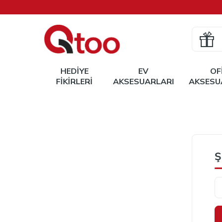
HEDIYE
EV
OF
FIKIRLERI
AKSESUARLARI
AKSESU
Ş