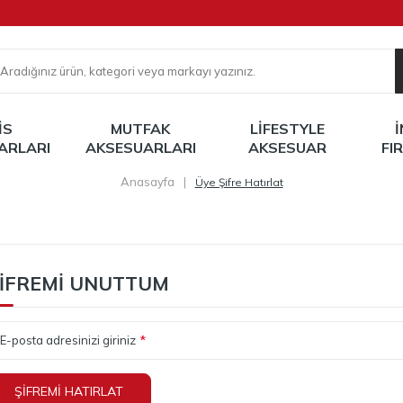
IS
MUTFAK
LIFESTYLE
ARLARI
AKSESUARLARI
AKSESUAR
FI
Anasayfa
|
Üye Şifre Hatırlat
IFREMI UNUTTUM
E-posta adresinizi giriniz
*
ŞIFREMI HATIRLAT