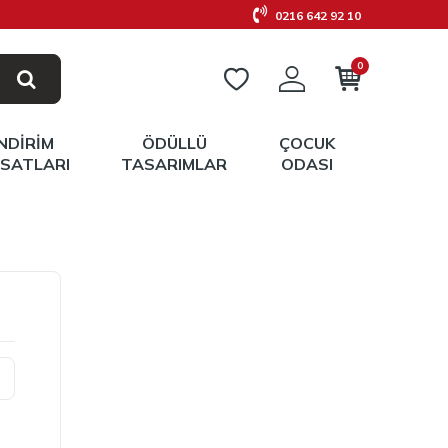
0216 642 92 10
0
İNDIRIM
ÖDÜLLÜ
ÇOCUK
RSATLARI
TASARIMLAR
ODASI