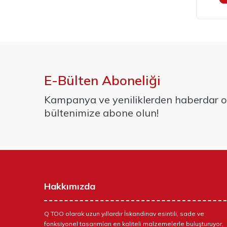
E-Bülten Aboneliği
Kampanya ve yeniliklerden haberdar ol
bültenimize abone olun!
Hakkımızda
Q TOO olarak uzun yıllardır İskandinav esintili, sade ve
fonksiyonel tasarımları en kaliteli malzemelerle buluşturuyor,