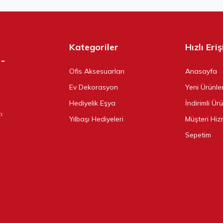
Kategoriler
Hızlı Eri
Ofis Aksesuarları
Anasayfa
Ev Dekorasyon
Yeni Ürünle
Hediyelik Eşya
İndirimli Ür
ı
Yılbaşı Hediyeleri
Müşteri Hiz
Sepetim