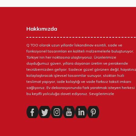
Hakkımızda
Q TOO olarak uzun yıllardır İskandinav esintili, sade ve
fonksiyonel tasarımları en kaliteli malzemelerle buluşturuyor,
Türkiye’nin her noktasına ulaştırıyoruz. Ürünlerimize
duyduğumuz güven, yıllara dayanan üretim ve perakende
tecrübemizden geliyor. Sadece güzel görünen değil, hayatınız
kolaylaştıracak işlevsel tasarımlar sunuyor, stoktan hızlı
teslimat yapıyor, iade kolaylığı ve vade farksız taksit imkanı
sağlıyoruz. Ev dekorasyonunda fark yaratmak isteyen herkesi
bu keyifli yolculuğa davet ediyoruz. Sevgilerimizle