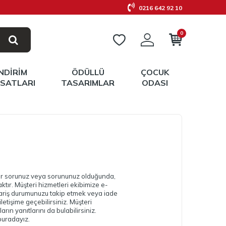
0216 642 92 10
0
İNDIRIM
ÖDÜLLÜ
ÇOCUK
RSATLARI
TASARIMLAR
ODASI
bir sorunuz veya sorununuz olduğunda,
ktır. Müşteri hizmetleri ekibimize e-
sipariş durumunuzu takip etmek veya iade
iletişime geçebilirsiniz. Müşteri
ın yanıtlarını da bulabilirsiniz.
buradayız.