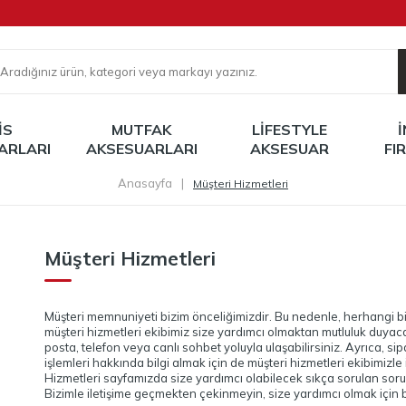
IS
MUTFAK
LIFESTYLE
ARLARI
AKSESUARLARI
AKSESUAR
FI
Anasayfa
|
Müşteri Hizmetleri
Müşteri Hizmetleri
Müşteri memnuniyeti bizim önceliğimizdir. Bu nedenle, herhangi 
müşteri hizmetleri ekibimiz size yardımcı olmaktan mutluluk duyaca
posta, telefon veya canlı sohbet yoluyla ulaşabilirsiniz. Ayrıca, 
işlemleri hakkında bilgi almak için de müşteri hizmetleri ekibimizle 
Hizmetleri sayfamızda size yardımcı olabilecek sıkça sorulan sorular
Bizimle iletişime geçmekten çekinmeyin, size yardımcı olmak için 