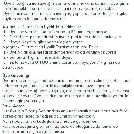
Üye dilediği zaman üyeliğini sonlandırma hakkına sahiptir. Üyeliğinizi
sonlandırdıktan sonra sitemiz ile tüm ilişkiniz kesilmiş olacaktır.
Üyeliğinizi sonlandırmak için üye girişi yaptıktan sonra iletişim bilgileri
sayfamızdan talebinizi iletmelisiniz.
Aşağıdaki Durumlarda Üyelik İptal Edilemez
1 - Üye son verdiği sipariş üzerinden 60 gün geçmemişse.
2 - Farklı bir e-posta adresi ile üyelik iptal talebinde bulunulduysa
3 - Üyeye Kayıtlı bilgilerinden ulaşılamıyorsa
Aşağıdaki Durumlarda Üyelik Tarafımızdan İptal Edilir
1 - Üye Ahlak dışı, mesajlar gönderiyor ya da yorum yazıyorsa
2 - Sahtekarlık girişiminde bulunduysa
3 - Sisteme veya
Q TOO
ismine zarar vermeye yönelik girişimde
bulunduysa.
Üye Güvenliği
Üyenin güvenliği için mağazamızda her türlü önlem alınmıştır. Bu alınan
önlemlerin yanında sizlerde üye bilgilerinizin güvenliğinden
sorumlusunuz. Mağazamıza giriş için kullandığınız bilgilerinizi hiç kimse
ile paylaşmayın, güvenli olduğundan emin olmadığınız bilgisayarlardan
sisteme giriş yapmayın.
Farklı Adres
Her üye İçin Sipariş Sonlandırırken kendi kayıtlı adresi haricinde farklı
adres girebileceği bir adres bölümü bulunmaktadır.
Adres bölümünü arkadaşlarınıza hediye gönderirken
kullanabileceğiniz gibi, farklı adreslerde olduğunuz dönemlerde
kullanabilmeniz için düşünülmüştür.