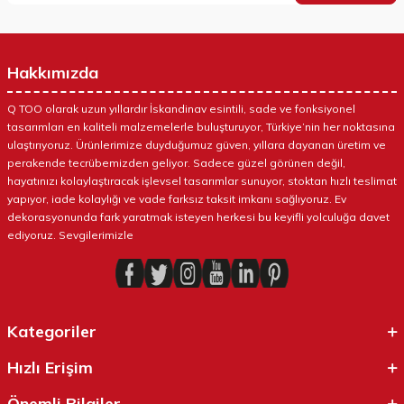
Hakkımızda
Q TOO olarak uzun yıllardır İskandinav esintili, sade ve fonksiyonel
tasarımları en kaliteli malzemelerle buluşturuyor, Türkiye’nin her noktasına
ulaştırıyoruz. Ürünlerimize duyduğumuz güven, yıllara dayanan üretim ve
perakende tecrübemizden geliyor. Sadece güzel görünen değil,
hayatınızı kolaylaştıracak işlevsel tasarımlar sunuyor, stoktan hızlı teslimat
yapıyor, iade kolaylığı ve vade farksız taksit imkanı sağlıyoruz. Ev
dekorasyonunda fark yaratmak isteyen herkesi bu keyifli yolculuğa davet
ediyoruz. Sevgilerimizle
Kategoriler
Hızlı Erişim
Önemli Bilgiler