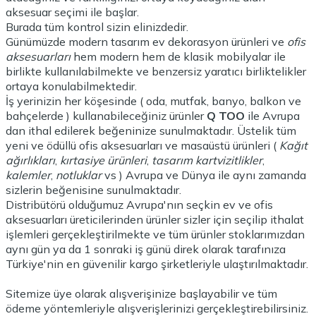
aksesuar seçimi ile başlar.
Burada tüm kontrol sizin elinizdedir.
Günümüzde modern tasarım
ev dekorasyon ürünleri
ve
ofis
aksesuarları
hem modern hem de klasik mobilyalar ile
birlikte kullanılabilmekte ve benzersiz yaratıcı birliktelikler
ortaya konulabilmektedir.
İş yerinizin her köşesinde ( oda, mutfak, banyo, balkon ve
bahçelerde ) kullanabileceğiniz ürünler
Q TOO
ile Avrupa
dan ithal edilerek beğeninize sunulmaktadır. Üstelik tüm
yeni ve ödüllü ofis aksesuarları ve masaüstü ürünleri (
Kağıt
ağırlıkları
,
kırtasiye ürünleri
,
tasarım kartvizitlikler
,
kalemler
,
notluklar
vs ) Avrupa ve Dünya ile aynı zamanda
sizlerin beğenisine sunulmaktadır.
Distribütörü olduğumuz Avrupa'nın seçkin ev ve ofis
aksesuarları üreticilerinden ürünler sizler için seçilip ithalat
işlemleri gerçekleştirilmekte ve tüm ürünler stoklarımızdan
aynı gün ya da 1 sonraki iş günü direk olarak tarafınıza
Türkiye'nin en güvenilir kargo şirketleriyle ulaştırılmaktadır.
Sitemize üye olarak alışverişinize başlayabilir ve tüm
ödeme yöntemleriyle alışverişlerinizi gerçekleştirebilirsiniz.