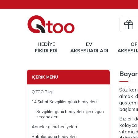
HEDIYE
EV
OF
FIKIRLERI
AKSESUARLARI
AKSESU
Bayan 
İÇERIK MENÜ
Söz kon
Q TOO Bilgi
almak d
14 Şubat Sevgililer günü hediyeleri
gösterme
başlarsı
Sevgililer günü hediyeleri için özgün
seçenekler
Bizler 
kolayca
Anneler günü hediyeleri
sitemizd
Babalar günü hediyeleri