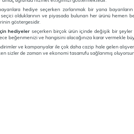
r amaç uğrunda hizmet ettiğimizi göstermektedir.
bayanlara hediye seçerken zorlanmak bir yana bayanların k
 seçici olduklarının ve piyasada bulunan her ürünü hemen be
rinin göstergesidir.
çin hediyeler
seçerken birçok ürün içinde değişik bir şeyler 
ece beğenmenizi ve hangisini alacağınıza karar vermekle büyü
indirimler ve kampanyalar ile çok daha cazip hale gelen alışver
en sizler de zaman ve ekonomi tasarrufu sağlanmış oluyorsun