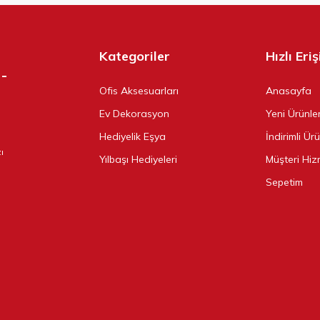
Kategoriler
Hızlı Eri
Ofis Aksesuarları
Anasayfa
Ev Dekorasyon
Yeni Ürünle
Hediyelik Eşya
İndirimli Ür
ı
Yılbaşı Hediyeleri
Müşteri Hiz
Sepetim