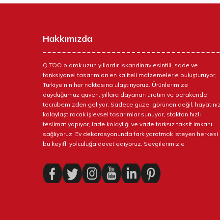
Hakkımızda
Q TOO olarak uzun yıllardır İskandinav esintili, sade ve
fonksiyonel tasarımları en kaliteli malzemelerle buluşturuyor,
Türkiye’nin her noktasına ulaştırıyoruz. Ürünlerimize
duyduğumuz güven, yıllara dayanan üretim ve perakende
tecrübemizden geliyor. Sadece güzel görünen değil, hayatınız
kolaylaştıracak işlevsel tasarımlar sunuyor, stoktan hızlı
teslimat yapıyor, iade kolaylığı ve vade farksız taksit imkanı
sağlıyoruz. Ev dekorasyonunda fark yaratmak isteyen herkesi
bu keyifli yolculuğa davet ediyoruz. Sevgilerimizle