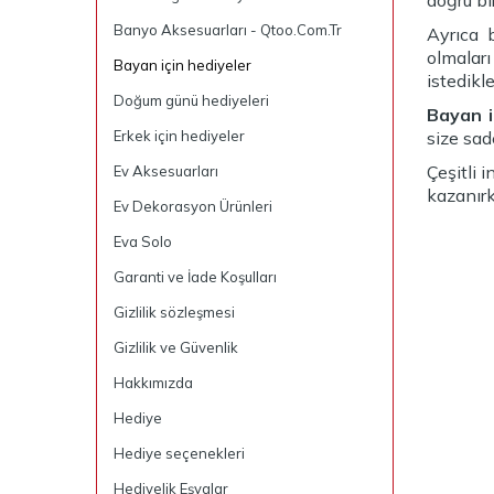
doğru bi
Banyo Aksesuarları - Qtoo.Com.Tr
Ayrıca 
olmaları
Bayan için hediyeler
istedikle
Doğum günü hediyeleri
Bayan i
Erkek için hediyeler
size sad
Çeşitli 
Ev Aksesuarları
kazanırk
Ev Dekorasyon Ürünleri
Eva Solo
Garanti ve İade Koşulları
Gizlilik sözleşmesi
Gizlilik ve Güvenlik
Hakkımızda
Hediye
Hediye seçenekleri
Hediyelik Eşyalar