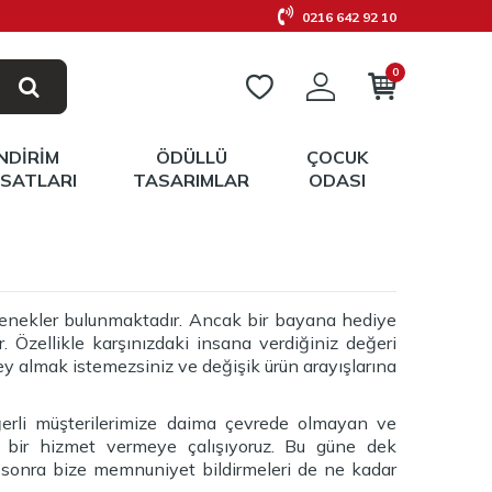
0216 642 92 10
0
İNDIRIM
ÖDÜLLÜ
ÇOCUK
RSATLARI
TASARIMLAR
ODASI
enekler bulunmaktadır. Ancak bir bayana hediye
Özellikle karşınızdaki insana verdiğiniz değeri
ey almak istemezsiniz ve değişik ürün arayışlarına
eğerli müşterilerimize daima çevrede olmayan ve
z bir hizmet vermeye çalışıyoruz. Bu güne dek
n sonra bize memnuniyet bildirmeleri de ne kadar