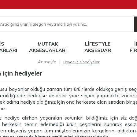
IS
MUTFAK
LIFESTYLE
ARLARI
AKSESUARLARI
AKSESUAR
FI
Anasayfa
|
Bayan için hediyeler
için hediyeler
usu bayanlar olduğu zaman tüm ürünlerde oldukça geniş seç
enildiğinde nedense insanlar yine seçim yapmakta zorlanır. 
k adına hediye aldığınız için ona herkeste olan sıradan bir ş
nız.
de hediye alırken yaşanılan sorunları bildiğimiz için siz d
 herkesin temin edemediği ürün çeşitlerini sunarak eşsi
en alışveriş yapan tüm müşterilerimizin kargolarını aldıkta