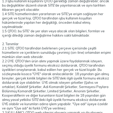
1.3 İşbu kullanım koşullarını QTOO gerektiği zaman değiştirebilir; ancak
bu değişiklikler düzenli olarak SİTE'de yayınlanacak ve aynı tarihten
itibaren geçerli olacaktır.
1.4 SİTE hizmetlerinden yararlanan ve SİTE'ye erişim sağlayan her
gerçek ve tüzel kişi, QTOO tarafından işbu kullanım koşulları
hükümlerinde yapılan her değişikliği, önceden kabul etmiş
sayılmaktadır.
1.5 QTOO, bu SİTE' de yer alan veya alacak olan bilgileri, formları ve
içeriği dilediği zaman değiştirme hakkını saklı tutmaktadır.
2. Tanımlar
2.1 SİTE: QTOO tarafından belirlenen çerçeve içerisinde çeşitli
hizmetlerin ve içeriklerin sunulduğu çevrimiçi (on-line) ortamdan erişimi
mümkün olan web sitesidir.
2.2 ÜYE: QTOO'den ürün alımı yapmak üzere faydalanmak isteyen,
seçmiş olduğu üyelik formunu eksiksiz doldurarak, QTOO tarafından
üyelikleri onaylanarak, kabul edilen her gerçek ve tüzel kişidir. Bu
sözleşmede kısaca "ÜYE" olarak anılacaklardır. 18 yaşından gün almış
bireyler, gerçek kimlik bilgileri ile SİTE'deki ilgili üyelik formunu eksiksiz
doldurarak üye olabilirler. ÜYE olmak isteyen şirketler (Şahıs ve
ortaklar), Kolektif Şirketler, Adi Komandit Şirketler, Sermayesi Paylara
Bölünmüş Komandit Şirketler, Limited Şirketler, Anonim Şirketler,
Kooperatiflerin ve diğer kurumların tüzel bilgileri ile 18 yaşından gün
almış yasal yetkilisi SİTE'deki ilgili üyelik formunu eksiksiz doldurarak
ÜYE olabilir ve kurumları adına işlem yapabilir. "Üye adı" üyeye özeldir
ve aynı "Üye adı" iki farklı ÜYE'ye verilmez.
2.3 KULLANICI: QTOO web sitesini alışveriş yaparak ya da alışveriş