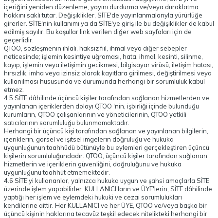
içeriğini yeniden düzenleme, yayını durdurma ve/veya duraklatma
hakkını saklı tutar. Değişiklikler, SİTE'de yayınlanmalarıyla yürürlüğe
girerler. SİTE'nin kullanımı ya da SİTE'ye giriş ile bu değişiklikler de kabul
edilmiş sayılır. Bu koşullar link verilen diğer web sayfaları için de
geçerlidir.
QTOO, sözleşmenin ihlali, haksız fiil, ihmal veya diğer sebepler
neticesinde; işlemin kesintiye uğraması, hata, ihmal, kesinti, silinme,
kayıp, işlemin veya iletişimin gecikmesi, bilgisayar virüsü, iletişim hatası,
hırsızlık, imha veya izinsiz olarak kayıtlara girilmesi, değiştirilmesi veya
kullanılması hususunda ve durumunda herhangi bir sorumluluk kabul
etmez.
4.5 SİTE dâhilinde üçüncü kişiler tarafından sağlanan hizmetlerden ve
yayınlanan içeriklerden dolayı QTOO 'nin, işbirliği içinde bulunduğu
kurumların, QTOO çalışanlarının ve yöneticilerinin, QTOO yetkili
satıcılarının sorumluluğu bulunmamaktadır.
Herhangi bir üçüncü kişi tarafından sağlanan ve yayınlanan bilgilerin,
içeriklerin, görsel ve işitsel imgelerin doğruluğu ve hukuka
uygunluğunun taahhüdü bütünüyle bu eylemleri gerçekleştiren üçüncü
kişilerin sorumluluğundadır. QTOO, üçüncü kişiler tarafından sağlanan
hizmetlerin ve içeriklerin güvenliğini, doğruluğunu ve hukuka
uygunluğunu taahhüt etmemektedir.
4.6 SİTE'yi kullananlar, yalnızca hukuka uygun ve şahsi amaçlarla SİTE
üzerinde işlem yapabilirler. KULLANICI'ların ve ÜYE'lerin, SİTE dâhilinde
yaptığı her işlem ve eylemdeki hukuki ve cezai sorumlulukları
kendilerine aittir. Her KULLANICI ve her ÜYE, QTOO ve/veya başka bir
üçüncü kişinin haklarına tecavüz teşkil edecek nitelikteki herhangi bir