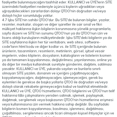
faaliyette bulunmayacağını taahhüt eder. KULLANICI ve ÜYE'lerin SİTE
üzerindeki faaliyetleri nedeniyle üçüncü kişilerin uğradıkları veya
uğrayabilecekleri zararlardan dolayı QTOO'nin doğrudan ve/veya
dolaylı hiçbir sorumluluğu yoktur.
4.7 İşbu SİTE'nin sahibi QTOO'dur. Bu SİTE'de bulunan bilgiler, yazılar,
resimler, markalar, slogan ve diğer işaretler ile sair sınaî ve fikri
mülkiyet haklarına ilişkin bilgilerin korunmasına yönelik programlarla,
sayfa düzeni ve SİTE'nin sunumu QTOO'nun ya da QTOO'nun izin ve
lisans aldığı kuruluşların mülkiyetindedir. İşbu SİTE'deki bilgilerin ya da
SİTE sayfalarına ilişkin her tür veritabanı, web sitesi, software-
code'ların html kodu ve diğer kodlar vs. ile SİTE içeriğinde bulunan
ürünlerin, tasarımların, resimlerin, metinlerin, görsel, işitsel vesair
imgelerin, video kliplerin, dosyaların, katalogların ve listelerin kısmen
ya da tamamen kopyalanması, değiştirilmesi, yayınlanması, online ya
da diğer bir medya kullanılmak suretiyle gönderimi, dağıtımı, satılması
yasaktır. KULLANICI ve ÜYE, yukarıda sayılan ve bunlarla sınırlı
olmayan SİTE yazılım, donanım ve içeriğini çoğaltmayacağını,
kopyalamayacağını, dağıtmayacağını, işlemeyeceğini, gerek bu
eylemleri ile gerekse de başka yollarla QTOO ile doğrudan ve/veya
dolaylı olarak rekabete girmeyeceğini kabul ve taahhüt etmektedir.
KULLANICI ve ÜYE, QTOO hizmetlerini, QTOO bilgilerini ve QTOO'nun telif
haklarına tâbi çalışmalarını yeniden satmak, işlemek, paylaşmak,
dağıtmak, sergilemek veya başkasının QTOO'nin hizmetlerine erişmesi
veya kullanmasına izin vermek hakkına sahip değildir. Bu sayfadaki
bilgilerin kısmen kopyalanması, basılması, işlenmesi, dağıtılması,
çoğaltılması, sergilenmesi ancak ticari olmayan kişisel ihtiyaçlar için ve