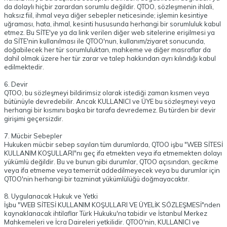
da dolaylı hiçbir zarardan sorumlu değildir. QTOO, sözleşmenin ihlali,
haksız fiil, ihmal veya diğer sebepler neticesinde; işlemin kesintiye
uğraması, hata, ihmal, kesinti hususunda herhangi bir sorumluluk kabul
etmez. Bu SİTE'ye ya da link verilen diğer web sitelerine erişilmesi ya
da SİTE'nin kullanılması ile QTOO'nun, kullanım/ziyaret sonucunda,
doğabilecek her tür sorumluluktan, mahkeme ve diğer masraflar da
dahil olmak üzere her tür zarar ve talep hakkından ayrı kılındığı kabul
edilmektedir.
6. Devir
QTOO, bu sözleşmeyi bildirimsiz olarak istediği zaman kısmen veya
bütünüyle devredebilir. Ancak KULLANICI ve ÜYE bu sözleşmeyi veya
herhangi bir kısmını başka bir tarafa devredemez. Bu türden bir devir
girişimi geçersizdir.
7. Mücbir Sebepler
Hukuken mücbir sebep sayılan tüm durumlarda, QTOO işbu "WEB SİTESİ
KULLANIM KOŞULLARI"nı geç ifa etmekten veya ifa etmemekten dolayı
yükümlü değildir. Bu ve bunun gibi durumlar, QTOO açısından, gecikme
veya ifa etmeme veya temerrüt addedilmeyecek veya bu durumlar için
QTOO'nin herhangi bir tazminat yükümlülüğü doğmayacaktır.
8. Uygulanacak Hukuk ve Yetki
İşbu "WEB SİTESİ KULLANIM KOŞULLARI VE ÜYELİK SÖZLEŞMESİ"nden
kaynaklanacak ihtilaflar Türk Hukuku'na tabidir ve İstanbul Merkez
Mahkemeleri ve İcra Daireleri yetkilidir. QTOO'nin, KULLANICI ve