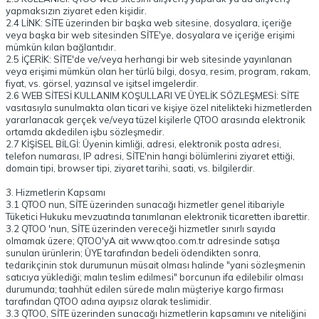
yapmaksızın ziyaret eden kişidir.
2.4 LİNK: SİTE üzerinden bir başka web sitesine, dosyalara, içeriğe
veya başka bir web sitesinden SİTE'ye, dosyalara ve içeriğe erişimi
mümkün kılan bağlantıdır.
2.5 İÇERİK: SİTE'de ve/veya herhangi bir web sitesinde yayınlanan
veya erişimi mümkün olan her türlü bilgi, dosya, resim, program, rakam,
fiyat, vs. görsel, yazınsal ve işitsel imgelerdir.
2.6 WEB SİTESİ KULLANIM KOŞULLARI VE ÜYELİK SÖZLEŞMESİ: SİTE
vasıtasıyla sunulmakta olan ticari ve kişiye özel nitelikteki hizmetlerden
yararlanacak gerçek ve/veya tüzel kişilerle QTOO arasında elektronik
ortamda akdedilen işbu sözleşmedir.
2.7 KİŞİSEL BİLGİ: Üyenin kimliği, adresi, elektronik posta adresi,
telefon numarası, IP adresi, SİTE'nin hangi bölümlerini ziyaret ettiği,
domain tipi, browser tipi, ziyaret tarihi, saati, vs. bilgilerdir.
3. Hizmetlerin Kapsamı
3.1 QTOO nun, SİTE üzerinden sunacağı hizmetler genel itibariyle
Tüketici Hukuku mevzuatında tanımlanan elektronik ticaretten ibarettir.
3.2 QTOO 'nun, SİTE üzerinden vereceği hizmetler sınırlı sayıda
olmamak üzere; QTOO'yA ait
www.qtoo.com.tr
adresinde satışa
sunulan ürünlerin; ÜYE tarafından bedeli ödendikten sonra,
tedarikçinin stok durumunun müsait olması halinde "yani sözleşmenin
satıcıya yüklediği; malın teslim edilmesi" borcunun ifa edilebilir olması
durumunda; taahhüt edilen sürede malın müşteriye kargo firması
tarafından QTOO adına ayıpsız olarak teslimidir.
3.3 QTOO, SİTE üzerinden sunacağı hizmetlerin kapsamını ve niteliğini