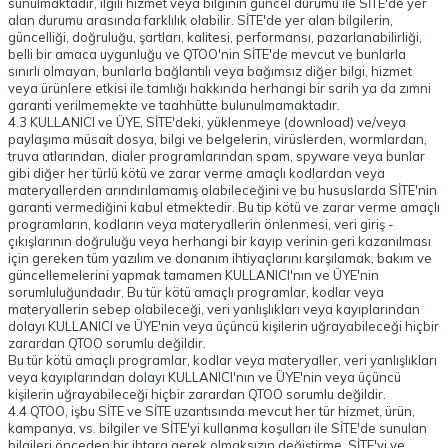
sunulmaktadır, ilgili hizmet veya bilginin güncel durumu ile SİTE'de yer
alan durumu arasında farklılık olabilir. SİTE'de yer alan bilgilerin,
güncelliği, doğruluğu, şartları, kalitesi, performansı, pazarlanabilirliği,
belli bir amaca uygunluğu ve QTOO'nin SİTE'de mevcut ve bunlarla
sınırlı olmayan, bunlarla bağlantılı veya bağımsız diğer bilgi, hizmet
veya ürünlere etkisi ile tamlığı hakkında herhangi bir sarih ya da zımni
garanti verilmemekte ve taahhütte bulunulmamaktadır.
4.3 KULLANICI ve ÜYE, SİTE'deki, yüklenmeye (download) ve/veya
paylaşıma müsait dosya, bilgi ve belgelerin, virüslerden, wormlardan,
truva atlarından, dialer programlarından spam, spyware veya bunlar
gibi diğer her türlü kötü ve zarar verme amaçlı kodlardan veya
materyallerden arındırılamamış olabileceğini ve bu hususlarda SİTE'nin
garanti vermediğini kabul etmektedir. Bu tip kötü ve zarar verme amaçlı
programların, kodların veya materyallerin önlenmesi, veri giriş -
çıkışlarının doğruluğu veya herhangi bir kayıp verinin geri kazanılması
için gereken tüm yazılım ve donanım ihtiyaçlarını karşılamak, bakım ve
güncellemelerini yapmak tamamen KULLANICI'nın ve ÜYE'nin
sorumluluğundadır. Bu tür kötü amaçlı programlar, kodlar veya
materyallerin sebep olabileceği, veri yanlışlıkları veya kayıplarından
dolayı KULLANICI ve ÜYE'nin veya üçüncü kişilerin uğrayabileceği hiçbir
zarardan QTOO sorumlu değildir.
Bu tür kötü amaçlı programlar, kodlar veya materyaller, veri yanlışlıkları
veya kayıplarından dolayı KULLANICI'nın ve ÜYE'nin veya üçüncü
kişilerin uğrayabileceği hiçbir zarardan QTOO sorumlu değildir.
4.4 QTOO, işbu SİTE ve SİTE uzantısında mevcut her tür hizmet, ürün,
kampanya, vs. bilgiler ve SİTE'yi kullanma koşulları ile SİTE'de sunulan
bilgileri önceden bir ihtara gerek olmaksızın değiştirme, SİTE'yi ve