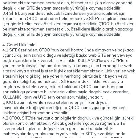
belirlemekte tamamen serbest olup, hizmetlere ilişkin olarak yapacağı
değişiklikleri SİTE'de yayınlamasıyla yürürlüğe koymuş addedilir.
3.4 SİTE bünyesinde sunulacak hizmetlerden yararlanabilmek için
kullanıcıların QTOO tarafından belirlenecek ve SİTE'nin ilgili bölümünün
içeriğinde belirtilecek özellikleri taşıması gereklidir. QTOO, bu özellikleri
belirlemekte tamamen serbest olup, özelliklere ilişkin olarak yapacağı
değişiklikleri SİTE'de yayınlamasıyla yürürlüğe koymuş addedilir.
4. Genel Hükümler
4.1 SİTE üzerinden, QTOO 'nun kendi kontrolünde olmayan ve başkaca
üçüncü kişilerin sahip olduğu ve işlettiği başka web SİTElerine ve/veya
başka içeriklere link verilebilir. Bu linkler KULLANICI'lara ve ÜYE'lere
yönlenme kolaylığı sağlamak amacıyla konmuş olup herhangi bir web
sitesini veya o siteyi işleten kişiyi desteklememektedir. Link verilen web
sitesinin içerdiği bilgilere yönelik herhangi bir türde bir beyan veya
garanti niteliği taşımamaktadır. SİTE üzerindeki linkler vasıtasıyla
erişilen web siteleri ve içerikleri hakkında QTOO'nun herhangi bir
sorumluluğu yoktur ve bu sitelerin kullanımıyla doğabilecek zararlar,
KULLANICI'ların ve ÜYE'lerin kendi sorumluluğundadır.
QTOO bu tür link verilen web sitelerine erişimi, kendi yazılı
muvafakatine bağlayabileceği gibi, QTOO 'nun uygun görmeyeceği
linklere erişimi her zaman kesebilir.
4.2 QTOO, SİTE'de mevcut olan bilgilerin doğruluk ve güncelliğini sürekli
olarak kontrol etmektedir. Ancak gösterilen çabaya rağmen, SİTE
üzerindeki bilgiler fiili değişikliklerin gerisinde kalabilir. SİTE
muhteviyatında yer alan materyal ve bilgiler SİTE'ye verildiği anda