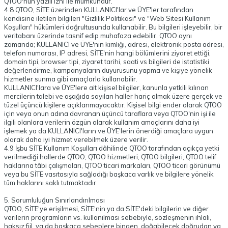
QTOO'nun yazılı izni ile mümkündür.
4.8 QTOO, SİTE üzerinden KULLANICI'lar ve ÜYE'ler tarafından
kendisine iletilen bilgileri "Gizlilik Politikası" ve "Web Sitesi Kullanım
Koşulları" hükümleri doğrultusunda kullanabilir. Bu bilgileri işleyebilir, bir
veritabanı üzerinde tasnif edip muhafaza edebilir. QTOO aynı
zamanda; KULLANICI ve ÜYE'nin kimliği, adresi, elektronik posta adresi,
telefon numarası, IP adresi, SİTE'nin hangi bölümlerini ziyaret ettiği,
domain tipi, browser tipi, ziyaret tarihi, saati vs bilgileri de istatistiki
değerlendirme, kampanyaların duyurusunu yapma ve kişiye yönelik
hizmetler sunma gibi amaçlarla kullanabilir.
KULLANICI'lara ve ÜYE'lere ait kişisel bilgiler, kanunla yetkili kılınan
mercilerin talebi ve aşağıda sayılan haller hariç olmak üzere gerçek ve
tüzel üçüncü kişilere açıklanmayacaktır. Kişisel bilgi ender olarak QTOO
için veya onun adına davranan üçüncü taraflara veya QTOO'nin işi ile
ilgili olanlara verilerin özgün olarak kullanım amaçlarını daha iyi
işlemek ya da KULLANICI'ların ve ÜYE'lerin önerdiği amaçlara uygun
olarak daha iyi hizmet verebilmek üzere verilir.
4.9 İşbu SİTE Kullanım Koşulları dâhilinde QTOO tarafından açıkça yetki
verilmediği hallerde QTOO; QTOO hizmetleri, QTOO bilgileri, QTOO telif
haklarına tâbi çalışmaları, QTOO ticari markaları, QTOO ticari görünümü
veya bu SİTE vasıtasıyla sağladığı başkaca varlık ve bilgilere yönelik
tüm haklarını saklı tutmaktadır.
5. Sorumluluğun Sınırlandırılması
QTOO, SİTE'ye erişilmesi, SİTE'nin ya da SİTE'deki bilgilerin ve diğer
verilerin programların vs. kullanılması sebebiyle, sözleşmenin ihlali,
haksız fiil, ya da başkaca sebeplere binaen, doğabilecek doğrudan ya