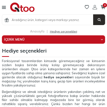
0
Anasayfa
|
Hediye seçenekleri
İÇERIK MENÜ
Hediye seçenekleri
Fonksiyonel tasarımlardan kimsede göremeyeceğiniz ve kimsenin
sizden başka birinde kolay kolay göremeyeceği dekorasyon
ürünlerden oluşan Qtoo ürün kategorilerinde her zaman en iyilere
uygun fiyatlarda sahip olma şansına sahipsiniz. Sevdiğiniz kişilere özel
günlerde alacak olduğunuz
hediye seçenekleri
sayesinde büyük bir
mağazayı hiç yorulmadan karış karış gezip tüm ürünleri inceleyebilme
fırsatını yakalıyorsunuz.
Beğendiğiniz ve almak istediğiniz ürünlerin yakından çekilmiş net ve
yüksek çözünürlükteki gerçek fotoğraflarına bakıp ürünler hakkında
fikir sahibi olmakla kalmayıp mağazada bire bir görmüş olarak
rahatlıkla sipariş verebilirsiniz. Çünkü bizden her hangi bir ürün