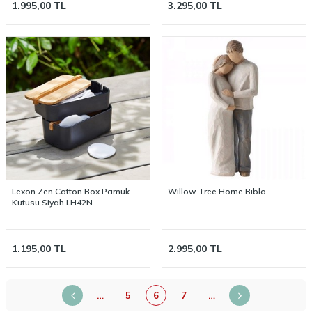
1.995,00
TL
3.295,00
TL
Lexon Zen Cotton Box Pamuk
Willow Tree Home Biblo
Kutusu Siyah LH42N
1.195,00
TL
2.995,00
TL
…
5
6
7
…