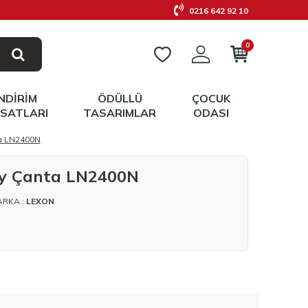
0216 642 92 10
0
İNDIRIM
ÖDÜLLÜ
ÇOCUK
RSATLARI
TASARIMLAR
ODASI
a LN2400N
öy Çanta LN2400N
ARKA :
LEXON