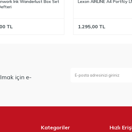
work Ink Wanderlust Box Set
Lexon AIRLINE A4 Portföy L
fteri
0
TL
1.295,00
TL
mak için e-
Kategoriler
Hızlı Eri