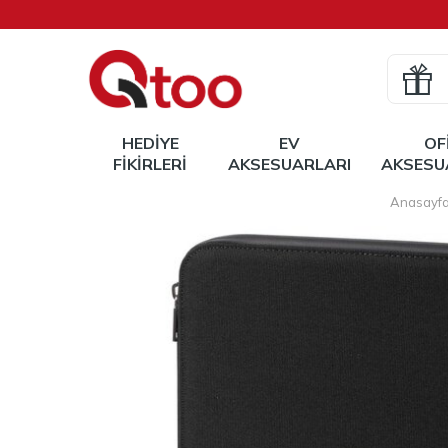
HEDIYE
EV
OF
FIKIRLERI
AKSESUARLARI
AKSESU
Anasayf