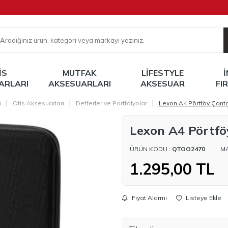
IS
MUTFAK
LIFESTYLE
ARLARI
AKSESUARLARI
AKSESUAR
FI
a
|
|
|
Ofis Aksesuarları
Defterler ve Portfolyolar
Lexon A4 Pörtföy Çant
Lexon A4 Pörtf
ÜRÜN KODU :
QTOO2470
M
1.295,00
TL
Fiyat Alarmı
Listeye Ekle