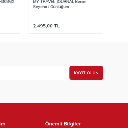
N308MX
MY TRAVEL JOURNAL Benim
MY LI
Seyahat Günlüğüm
Kişise
2.495,00
TL
3.89
KAYIT OLUN
şim
Önemli Bilgiler