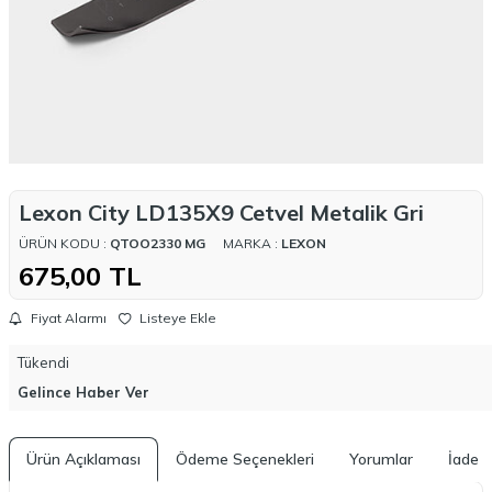
Lexon City LD135X9 Cetvel Metalik Gri
ÜRÜN KODU :
QTOO2330 MG
MARKA :
LEXON
675,00
TL
Fiyat Alarmı
Listeye Ekle
Tükendi
Gelince Haber Ver
Ürün Açıklaması
Ödeme Seçenekleri
Yorumlar
İade K