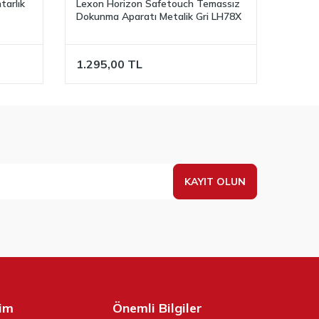
arlık
Lexon Horizon Safetouch Temassız
Lexon
Dokunma Aparatı Metalik Gri LH78X
Dokun
1.295,00
TL
1.29
KAYIT OLUN
şim
Önemli Bilgiler