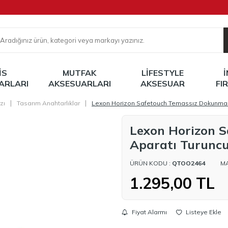
IS
MUTFAK
LIFESTYLE
ARLARI
AKSESUARLARI
AKSESUAR
FI
|
|
zı
Tasarım Anahtarlıklar
Lexon Horizon Safetouch Temassız Dokunma 
Lexon Horizon 
Aparatı Turunc
ÜRÜN KODU :
QTOO2464
M
1.295,00
TL
Fiyat Alarmı
Listeye Ekle