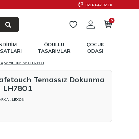
0216 642 92 10
0
İNDIRIM
ÖDÜLLÜ
ÇOCUK
RSATLARI
TASARIMLAR
ODASI
Aparatı Turuncu LH78O1
Safetouch Temassız Dokunma
u LH78O1
ARKA :
LEXON