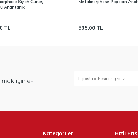
orphose Siyah Güneş
Metalmorphose Popcorn Anaht
ü Anahtarlık
0
TL
535,00
TL
mak için e-
Kategoriler
Hızlı Eri