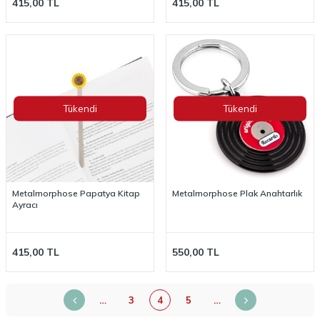
415,00
TL
415,00
TL
Tükendi
Tükendi
Metalmorphose Papatya Kitap
Metalmorphose Plak Anahtarlık
Ayracı
415,00
TL
550,00
TL
…
3
4
5
…