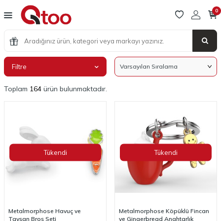
0
Filtre
Toplam
164
ürün bulunmaktadır.
Tükendi
Tükendi
Metalmorphose Havuç ve
Metalmorphose Köpüklü Fincan
Tavşan Broş Seti
ve Gingerbread Anahtarlık