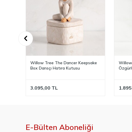
sake
Willow Tree Angel of Freedom
Willow
Özgürlük Meleği Biblo
Meleği 
1.895,00
TL
1.895
E-Bülten Aboneliği