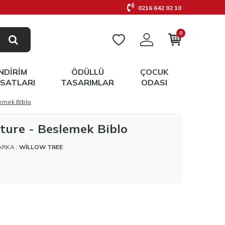
0216 642 92 10
0
İNDIRIM
ÖDÜLLÜ
ÇOCUK
RSATLARI
TASARIMLAR
ODASI
lemek Biblo
ture - Beslemek Biblo
ARKA :
WILLOW TREE