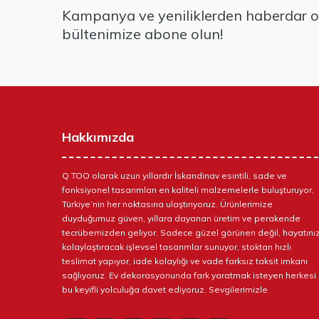
Kampanya ve yeniliklerden haberdar ol
bültenimize abone olun!
Hakkımızda
Q TOO olarak uzun yıllardır İskandinav esintili, sade ve
fonksiyonel tasarımları en kaliteli malzemelerle buluşturuyor,
Türkiye’nin her noktasına ulaştırıyoruz. Ürünlerimize
duyduğumuz güven, yıllara dayanan üretim ve perakende
tecrübemizden geliyor. Sadece güzel görünen değil, hayatınız
kolaylaştıracak işlevsel tasarımlar sunuyor, stoktan hızlı
teslimat yapıyor, iade kolaylığı ve vade farksız taksit imkanı
sağlıyoruz. Ev dekorasyonunda fark yaratmak isteyen herkesi
bu keyifli yolculuğa davet ediyoruz. Sevgilerimizle