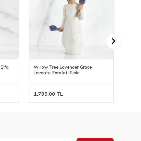
Willow Tree The Quilt - Yorgan
Willo
Biblo
Biblo
2.995,00
TL
2.24