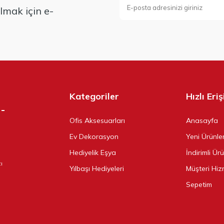
mak için e-
Kategoriler
Hızlı Eri
Ofis Aksesuarları
Anasayfa
Ev Dekorasyon
Yeni Ürünle
Hediyelik Eşya
İndirimli Ür
ı
Yılbaşı Hediyeleri
Müşteri Hiz
Sepetim