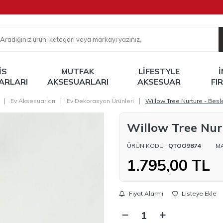
IS
MUTFAK
LIFESTYLE
ARLARI
AKSESUARLARI
AKSESUAR
FI
|
|
|
Ev Aksesuarları
Ev Dekorasyon Ürünleri
Willow Tree Nurture - Bes
Willow Tree Nur
ÜRÜN KODU :
QTOO9874
M
1.795,00
TL
Fiyat Alarmı
Listeye Ekle