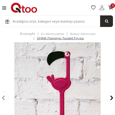
0
Anasayfa
|
|
Ev Aksesuarları
Banyo Aksesuarı
|
DHINK Flamingo Tuvalet Fırçası