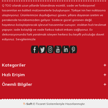
Q TOO olarak uzun yıllardır İskandinav esintili, sade ve fonksiyonel
tasarımları en kaliteli malzemelerle buluşturuyor, Türkiye’nin her noktasına
ulaştırıyoruz. Ürünlerimize duyduğumuz güven, yıllara dayanan üretim ve
perakende tecrübemizden geliyor. Sadece güzel görünen değil,
hayatınızı kolaylaştıracak işlevsel tasarımlar sunuyor, stoktan hızlı teslimat
yapıyor, iade kolaylığı ve vade farksız taksit imkanı sağlıyoruz. Ev
dekorasyonunda fark yaratmak isteyen herkesi bu keyifli yolculuğa davet
ediyoruz. Sevgilerimizle
Kategoriler
Hızlı Erişim
Önemli Bilgiler
T
-Soft
E-Ticaret
Sistemleriyle Hazırlanmıştır.