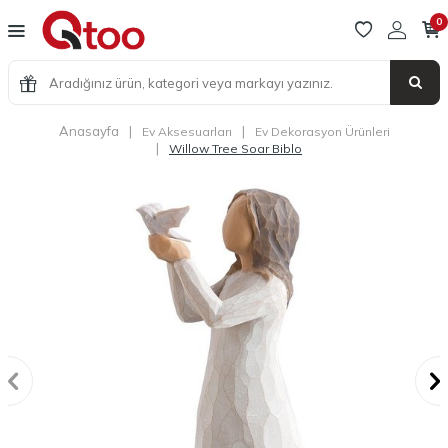
0
Anasayfa
|
|
Ev Aksesuarları
Ev Dekorasyon Ürünleri
|
Willow Tree Soar Biblo