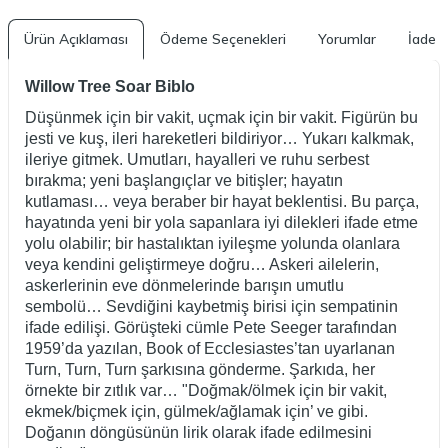
Ürün Açıklaması
Ödeme Seçenekleri
Yorumlar
İade K
Willow Tree Soar Biblo
Düşünmek için bir vakit, uçmak için bir vakit. Figürün bu
jesti ve kuş, ileri hareketleri bildiriyor… Yukarı kalkmak,
ileriye gitmek. Umutları, hayalleri ve ruhu serbest
bırakma; yeni başlangıçlar ve bitişler; hayatın
kutlaması… veya beraber bir hayat beklentisi. Bu parça,
hayatında yeni bir yola sapanlara iyi dilekleri ifade etme
yolu olabilir; bir hastalıktan iyileşme yolunda olanlara
veya kendini geliştirmeye doğru… Askeri ailelerin,
askerlerinin eve dönmelerinde barışın umutlu
sembolü… Sevdiğini kaybetmiş birisi için sempatinin
ifade edilişi. Görüşteki cümle Pete Seeger tarafından
1959’da yazılan, Book of Ecclesiastes’tan uyarlanan
Turn, Turn, Turn şarkısına gönderme. Şarkıda, her
örnekte bir zıtlık var… "Doğmak/ölmek için bir vakit,
ekmek/biçmek için, gülmek/ağlamak için’ ve gibi.
Doğanın döngüsünün lirik olarak ifade edilmesini