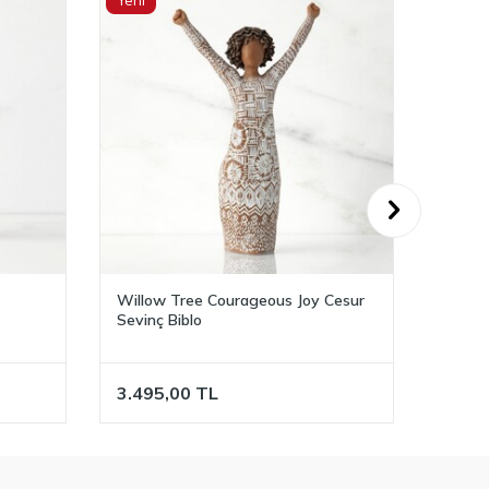
Yeni
Cesur
Willow Tree For Always - Her
Willo
Zaman İçin Biblo
Box D
3.345,00
TL
3.09