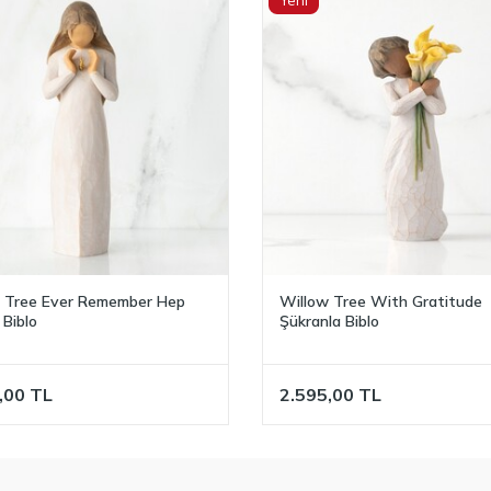
Yeni
 Tree With Gratitude
Willow Tree Courageous Joy 
la Biblo
Sevinç Biblo
,00
TL
3.495,00
TL