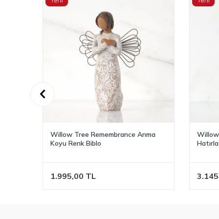
Yeni
Yeni
nma
Willow Tree Ever Remember Hep
Willow
Hatırla Biblo
Şükran
3.145,00
TL
2.595