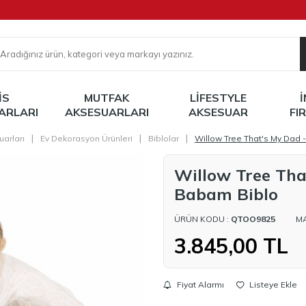
IS
MUTFAK
LIFESTYLE
ARLARI
AKSESUARLARI
AKSESUAR
FI
|
|
|
arları
Ev Dekorasyon Ürünleri
Biblolar
Willow Tree That's My Dad 
Willow Tree Tha
Babam Biblo
ÜRÜN KODU :
QTOO9825
M
3.845,00
TL
Fiyat Alarmı
Listeye Ekle