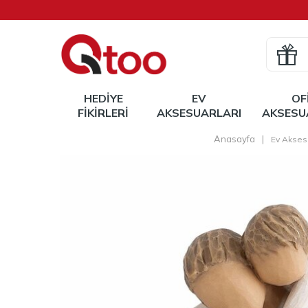
HEDIYE
EV
OF
FIKIRLERI
AKSESUARLARI
AKSESU
Anasayfa
|
Ev Aksesu