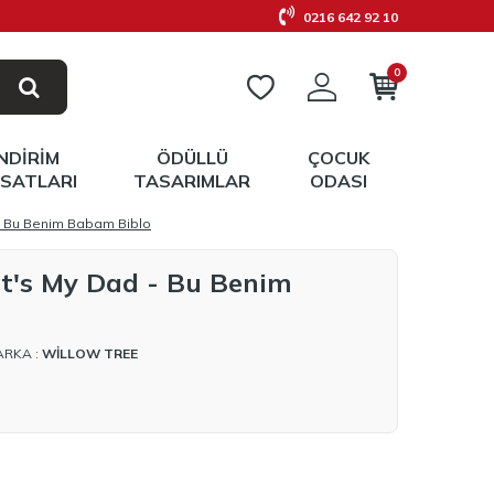
0216 642 92 10
0
İNDIRIM
ÖDÜLLÜ
ÇOCUK
RSATLARI
TASARIMLAR
ODASI
- Bu Benim Babam Biblo
t's My Dad - Bu Benim
ARKA :
WILLOW TREE