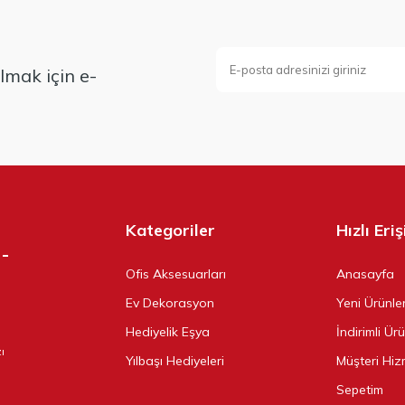
mak için e-
Kategoriler
Hızlı Eri
Ofis Aksesuarları
Anasayfa
Ev Dekorasyon
Yeni Ürünle
Hediyelik Eşya
İndirimli Ür
ı
Yılbaşı Hediyeleri
Müşteri Hiz
Sepetim