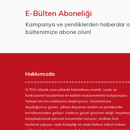
E-Bülten Aboneliği
Kampanya ve yeniliklerden haberdar ol
bültenimize abone olun!
Hakkımızda
Q TOO olarak uzun yıllardır İskandinav esintili, sade ve
fonksiyonel tasarımları en kaliteli malzemelerle buluşturuyor,
Türkiye’nin her noktasına ulaştırıyoruz. Ürünlerimize
duyduğumuz güven, yıllara dayanan üretim ve perakende
tecrübemizden geliyor. Sadece güzel görünen değil, hayatınız
kolaylaştıracak işlevsel tasarımlar sunuyor, stoktan hızlı
teslimat yapıyor, iade kolaylığı ve vade farksız taksit imkanı